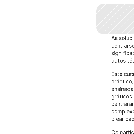
As soluci
centrars
significa
datos té
Este curs
práctico,
ensinadas
gráficos 
centrara
complexos
crear ca
Os parti