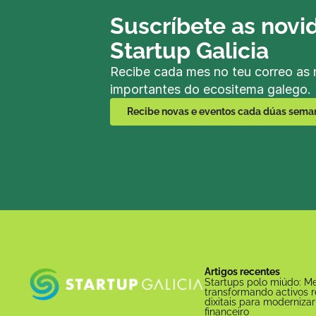
Suscríbete as novi
Startup Galicia
Recibe cada mes no teu correo as 
importantes do ecositema galego.
Recibe novas e eventos cada dúas sema
Artigos recentes
Startups polo miúdo: Met
transformando activos re
dixitais para modernizar
financeiro