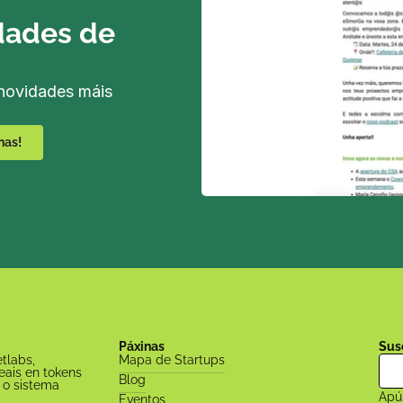
dades de 
novidades máis 
nas!
Páxinas
Sus
labs, 
Mapa de Startups
ais en tokens 
Blog
 o sistema 
Apún
Eventos