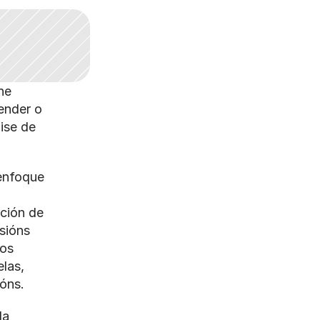
e 
nder o 
se de 
enfoque 
ción de 
sións 
os 
las, 
óns.
a 