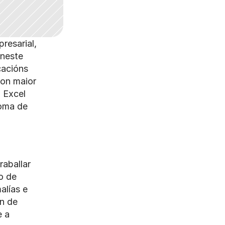
esarial, 
neste 
acións 
on maior 
 Excel 
oma de 
aballar 
 de 
lías e 
n de 
 a 