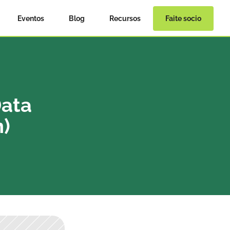
Eventos
Blog
Recursos
Faite socio
ata 
n)