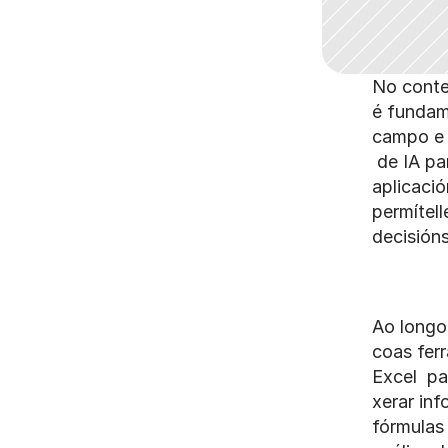
No contex
é fundam
campo e 
 de IA pa
aplicació
permítell
decisións
Ao longo
coas fer
Excel  pa
xerar in
fórmulas