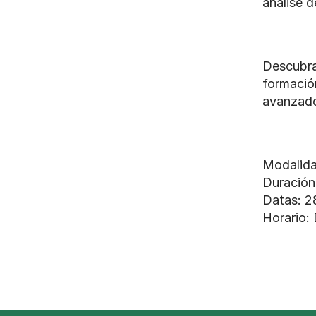
análise d
Descubra 
formación
avanzado
Modalida
Duración
Datas: 28
Horario: 