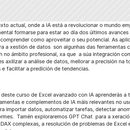
to actual, onde a IA está a revolucionar o mundo empr
ental formarse para estar ao día dos últimos avances 
comprender como aproveitar o seu potencial. As aplic
ra a xestión de datos  son algunhas das ferramentas c
n no ámbito profesional, xa que  a súa integración con
es axilizar a análise de datos, mellorar a precisión na t
 e facilitar a predición de tendencias.
 deste curso de Excel avanzado con IA aprenderás a tr
ramentas e complementos de IA máis relevantes no uso
ra importar datos, automatizar tarefas, detectar anoma
formes.  Tamén exploraremos GPT Chat  para a xeració
 DAX complexas, a resolución de problemas de Excel e