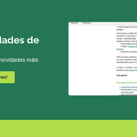
dades de 
novidades máis 
nas!