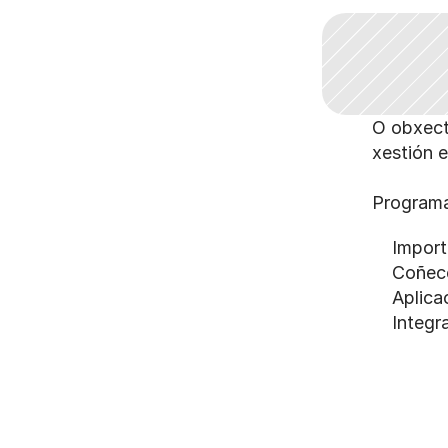
O obxect
xestión e
Program
    Impo
    Coñe
    Apli
    Inte