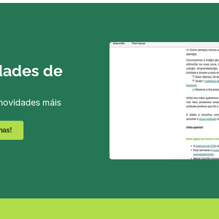
dades de 
novidades máis 
nas!