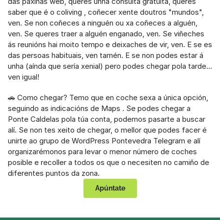
das páxinas web, queres unha consulta gratuíta, queres 
saber que é o coliving , coñecer xente doutros "mundos", 
ven. Se non coñeces a ninguén ou xa coñeces a alguén, 
ven. Se queres traer a alguén enganado, ven. Se viñeches 
ás reunións hai moito tempo e deixaches de vir, ven. E se es 
das persoas habituais, ven tamén. E se non podes estar á 
unha (aínda que sería xenial) pero podes chegar pola tarde... 
ven igual!
🚗 Como chegar? Temo que en coche sexa a única opción, 
seguindo as indicacións de Maps . Se podes chegar a 
Ponte Caldelas pola túa conta, podemos pasarte a buscar 
alí. Se non tes xeito de chegar, o mellor que podes facer é 
unirte ao grupo de WordPress Pontevedra Telegram e alí 
organizarémonos para levar o menor número de coches 
posible e recoller a todos os que o necesiten no camiño de 
diferentes puntos da zona.
Apúntate