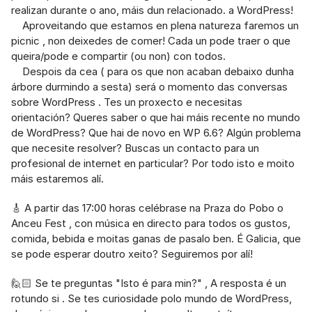
realizan durante o ano, máis dun relacionado. a WordPress!
    Aproveitando que estamos en plena natureza faremos un 
picnic , non deixedes de comer! Cada un pode traer o que 
queira/pode e compartir (ou non) con todos.
    Despois da cea ( para os que non acaban debaixo dunha 
árbore durmindo a sesta) será o momento das conversas 
sobre WordPress . Tes un proxecto e necesitas 
orientación? Queres saber o que hai máis recente no mundo 
de WordPress? Que hai de novo en WP 6.6? Algún problema 
que necesite resolver? Buscas un contacto para un 
profesional de internet en particular? Por todo isto e moito 
máis estaremos alí.
🎸 A partir das 17:00 horas celébrase na Praza do Pobo o 
Anceu Fest , con música en directo para todos os gustos, 
comida, bebida e moitas ganas de pasalo ben. É Galicia, que 
se pode esperar doutro xeito? Seguiremos por alí!
🙋🏻 Se te preguntas "Isto é para min?" , A resposta é un 
rotundo si . Se tes curiosidade polo mundo de WordPress, 