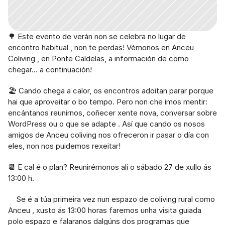
🌳 Este evento de verán non se celebra no lugar de 
encontro habitual , non te perdas! Vémonos en Anceu 
Coliving , en Ponte Caldelas, a información de como 
chegar... a continuación!
🏖️ Cando chega a calor, os encontros adoitan parar porque 
hai que aproveitar o bo tempo. Pero non che imos mentir: 
encántanos reunirnos, coñecer xente nova, conversar sobre 
WordPress ou o que se adapte . Así que cando os nosos 
amigos de Anceu coliving nos ofreceron ir pasar o día con 
eles, non nos puidemos rexeitar!
📆 E cal é o plan? Reunirémonos alí o sábado 27 de xullo ás 
13:00 h.
    Se é a túa primeira vez nun espazo de coliving rural como 
Anceu , xusto ás 13:00 horas faremos unha visita guiada 
polo espazo e falaranos dalgúns dos programas que 