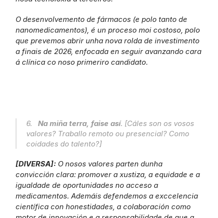
O desenvolvemento de fármacos (e polo tanto de 
nanomedicamentos), é un proceso moi costoso, polo 
que prevemos abrir unha nova rolda de investimento 
a finais de 2026, enfocada en seguir avanzando cara 
á clínica co noso primeriro candidato.
6.   
Na miña terra, faise así
. [Cáles son os vosos 
valores? Traballo remoto ou presencial? Como 
coidades do talento?]
[DIVERSA]: 
O nosos valores parten dunha 
convicción clara: promover a xustiza, a equidade e a 
igualdade de oportunidades no acceso a 
medicamentos. Ademáis defendemos a exccelencia 
científica con honestidades, a colaboración como 
motor de innovación e a responsabilidade de que a 