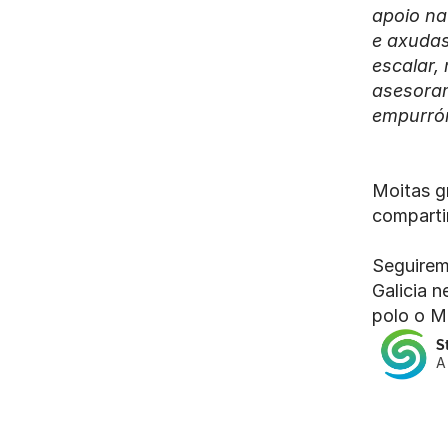
apoio na
e axudas
escalar,
asesoram
empurrón
Moitas g
comparti
Seguirem
Galicia n
polo o M
S
A