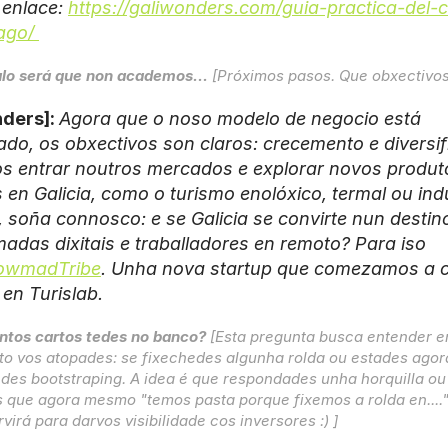
 enlace: 
https://galiwonders.com/guia-practica-del-
ago/ 
lo será que non academos...
 [Próximos pasos. Que obxectivos
ders]: 
Agora que o noso modelo de negocio está 
ado, os obxectivos son claros: crecemento e diversifi
 entrar noutros mercados e explorar novos produto
s en Galicia, como o turismo enolóxico, termal ou indus
 soña connosco: e se Galicia se convirte nun destino
adas dixitais e traballadores en remoto? Para iso 
owmadTribe
. Unha nova startup que comezamos a c
 en Turislab.
ntos cartos tedes no banco?
 [Esta pregunta busca entender e
 vos atopades: se fixechedes algunha rolda ou estades agora
des bootstraping. A idea é que respondades unha horquilla ou 
 que agora mesmo "temos pasta porque fixemos a rolda en...." s
rvirá para darvos visibilidade cos inversores :) ]