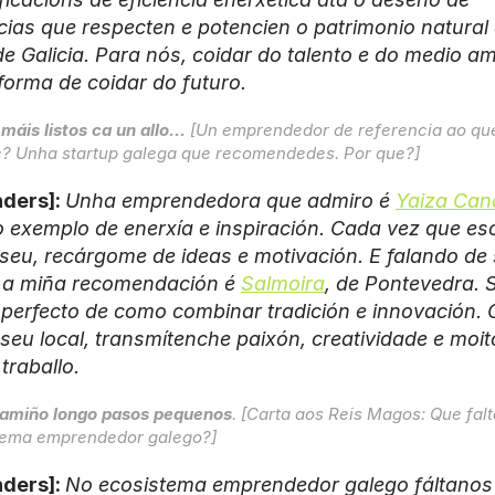
cias que respecten e potencien o patrimonio natural 
de Galicia. Para nós, coidar do talento e do medio am
 forma de coidar do futuro.
máis listos ca un allo...
 [Un emprendedor de referencia ao que
e? Unha startup galega que recomendedes. Por que?]
ders]: 
Unha emprendedora que admiro é 
Yaiza Can
o exemplo de enerxía e inspiración. Cada vez que esc
seu, recárgome de ideas e motivación. E falando de 
 a miña recomendación é 
Salmoira
, de Pontevedra. 
perfecto de como combinar tradición e innovación. 
 seu local, transmítenche paixón, creatividade e moito
traballo.
amiño longo pasos pequenos
. [Carta aos Reis Magos: Que falt
tema emprendedor galego?]
ders]: 
No ecosistema emprendedor galego fáltanos 