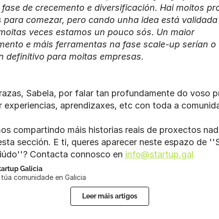
 fase de crecemento e diversificación. Hai moitos p
 para comezar, pero cando unha idea está validada 
 moitas veces estamos un pouco sós. Un maior 
ento e máis ferramentas na fase scale-up serían o 
 definitivo para moitas empresas.
razas, Sabela, por falar tan profundamente do voso pr
r experiencias, aprendizaxes, etc con toda a comunid
os compartindo máis historias reais de proxectos nad
esta sección. E ti, queres aparecer neste espazo de ''S
iúdo''? Contacta connosco en 
info@startup.gal
tartup Galicia
 túa comunidade en Galicia
Leer máis artigos