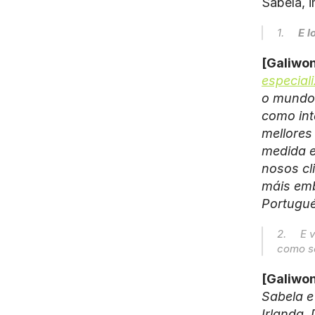
Sabela, i
1.     
E l
[Galiwon
especial
o mundo 
como int
mellores
medida e
nosos cl
máis emb
Portugués
2.     
como se
[Galiwon
Sabela e
Irlanda.