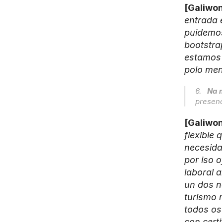
[Galiwon
entrada 
puidemos
bootstra
estamos 
polo men
6.   
Na m
presenc
[Galiwon
flexible
necesida
por iso 
laboral a
un dos n
turismo 
todos os
con certi