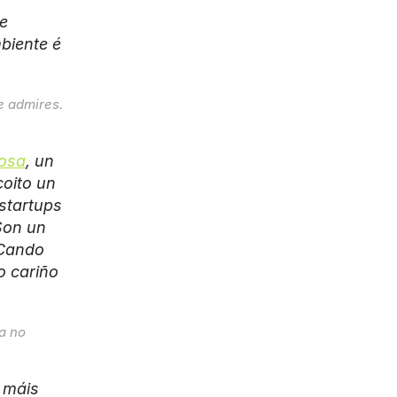
e 
biente é 
 admires. 
osa
, un 
oito un 
startups 
Son un 
Cando 
 cariño 
a no 
máis 