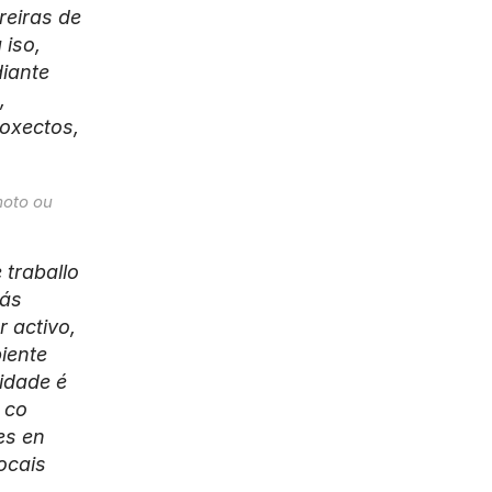
eiras de 
iso, 
iante 
 
xectos, 
oto ou 
raballo 
ás 
 activo, 
ente 
idade é 
co 
s en 
cais 