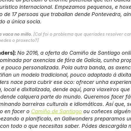
turístico internacional. Empezamos pequenos, e hox
o de 17 persoas que traballan dende Pontevedra, aín
do a única socia.
a vaca no millo
. [Cal foi o problema que queriades resolver ca
hedes o proxecto?]
ders]: 
No 2016, a oferta do Camiño de Santiago onli
ominada por axencias de fóra de Galicia, cunha prop
 e pouco personalizada. Pola outra banda, as axenci
tiñan un modelo tradicional, pouco adaptado á dixital
ers nace para cubrir ese oco: ofrecer unha experienc
 local e dixitalizada, dende aquí, para viaxeiros que
 dende calquera parte do mundo. Queremos facer fáci
eliminando barreiras culturais e idiomáticas. Así que, s
 en facer o 
Camiño de Santiago
 ou coñeces alguén
ezando a planificalo, en Galiwonders preparamos u
 con todo o que necesitas saber. Pódes descargála n