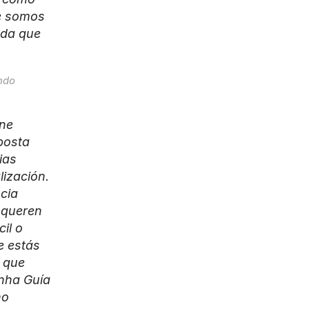
e somos 
da que 
ndo 
ne 
osta 
as 
ización. 
ia 
 queren 
l o 
e estás 
 que 
nha Guía 
o 