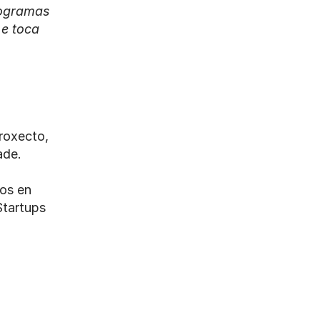
rogramas 
e toca 
oxecto, 
ade.
os en 
tartups 