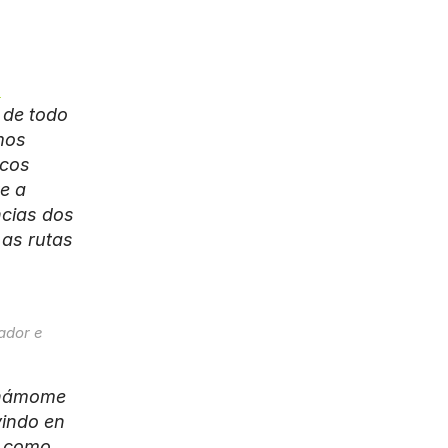
 de todo 
os 
cos 
 a 
cias dos 
as rutas 
dor e 
Chámome 
indo en 
a como 