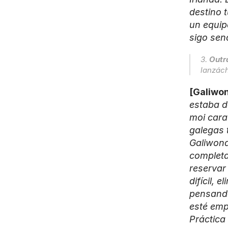
destino 
un equip
sigo sen
3. 
Outr
lanzác
[Galiwon
estaba d
moi cara
galegas 
Galiwond
completa,
reservar
difícil, 
pensando
esté emp
Práctica