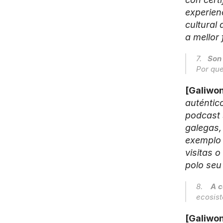
experien
cultural 
a mellor
7.   
Son 
Por qu
[Galiwon
auténtic
podcast 
galegas,
exemplo 
visitas o
polo seu 
8.    
A c
ecosis
[Galiwon