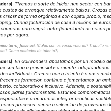
ders]: 
Tivemos a sorte de iniciar nun sector con barr
e custos de arranque relativamente baixos. Grazas a 
 crecer de forma orgánica e con capital propio, med
pping. Cunha facturación de case 3 millóns de euros,
cómodos para seguir auto-financiando os nosos pro
os por agora.
iña terra, faise así
. [Cáles son os vosos valores? Traballo rem
ial? Como coidades do talento?]
ders]: 
En Galiwonders apostamos por un modelo de t
 que combina o presencial e o remoto, adaptándonos 
des individuais. Cremos que o talento é o noso maior
ofrecemos formación continua e fomentamos un ambi
berto, colaborativo e inclusivo. Ademais, a sostenibil
osos piares fundamentais. Estamos comprometidos 
responsable e procuramos integrar prácticas sostible
 nosos procesos: dende a selección de provedores lo
ficacións de eficiencia enerxética ata o deseño de 