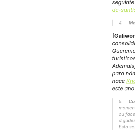
seguinte
de-santi
4.     
Ma
[Galiwon
consolid
Queremos
turístico
Ademais,
para nóm
nace 
Kn
este ano
5.     
Ca
momento
ou face
digades
Esto se