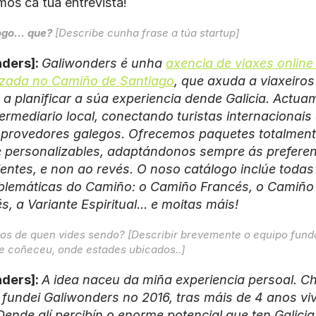
mos ca tua entrevista!
ogo... que?
 [Describe cunha frase a túa startup]
ders]: 
Galiwonders é unha 
axencia de viaxes online 
izada no Camiño de Santiago
, que axuda a viaxeiros
a planificar a súa experiencia dende Galicia. Actuam
ermediario local, conectando turistas internacionais 
 provedores galegos. Ofrecemos paquetes totalmente
 personalizables, adaptándonos sempre ás preferen
ientes, e non ao revés. O noso catálogo inclúe todas 
lemáticas do Camiño: o Camiño Francés, o Camiño 
, a Variante Espiritual... e moitas máis!
E vos de quen vides sendo? [Describir brevemente o equipo funda
 coñeceu, onde estades ubicados..]
ders]: 
A idea naceu da miña experiencia persoal. 
 fundei Galiwonders no 2016, tras máis de 4 anos viv
 Dende alí percibín o enorme potencial que ten Galici