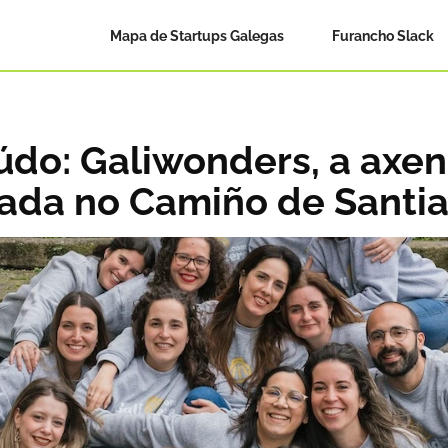
Mapa de Startups Galegas
Furancho Slack
údo: Galiwonders, a axenc
zada no Camiño de Santi