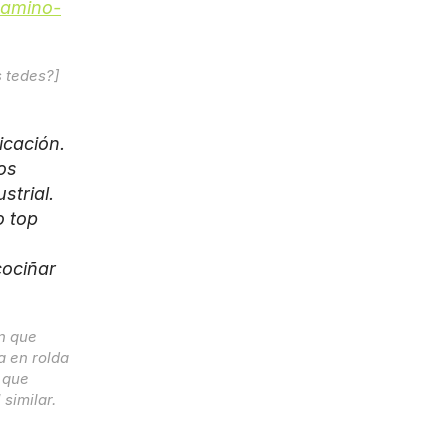
camino-
 tedes?]
cación. 
s 
trial. 
 top 
ociñar 
n que 
 en rolda 
que 
imilar. 