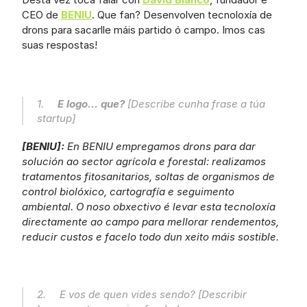
CEO de 
BENIU
. Que fan? Desenvolven tecnoloxía de 
drons para sacarlle máis partido ó campo. Imos cas 
suas respostas!
1.     
E logo... que?
 [Describe cunha frase a túa 
startup]
[BENIU]: 
En BENIU empregamos drons para dar 
solución ao sector agrícola e forestal: realizamos 
tratamentos fitosanitarios, soltas de organismos de 
control biolóxico, cartografía e seguimento 
ambiental. O noso obxectivo é levar esta tecnoloxía 
directamente ao campo para mellorar rendementos, 
reducir custos e facelo todo dun xeito máis sostible.
2.     E vos de quen vides sendo? [Describir 