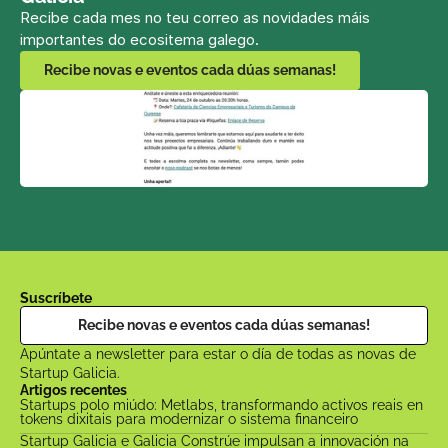
Recibe cada mes no teu correo as novidades máis 
importantes do ecositema galego.
Recibe novas e eventos cada dúas semanas!
Suscríbete
Recibe novas e eventos cada dúas semanas!
Apúntate a newsletter para estar o día de todas as novas de 
Startup Galicia.
Artigos recentes
Startups polo miúdo: Metlabs, transformando activos reais en 
tokens dixitais para modernizar o sistema financeiro
Startup Galicia e Galicia Constrúe impulsan a innovación na 