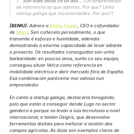
7.   
Son máis listos ca un allo...
 [Un emprendedor 
de referencia ao que admires. Por que? Unha 
startup galega que recomendedes. Por que?]
[BENIU]: 
Admiro a 
Emilio Froján
, CEO e cofundador 
de 
Velca
. Sen coñecelo persoalmente, o que 
transmite é esforzo e humildade, ademáis 
demostrando a enorme capacidade de levar adiante 
o proxecto. Os resultados conseguidos son unha 
barbaridade: en poucos anos, xunto co seu equipo, 
conseguiu situar Velca como referencia en 
mobilidade eléctrica e abrir mercado fóra de España. 
Esa combinación paréceme moi valiosa nun 
emprendedor.
En canto a startup galega, destacaría Innogando, 
polo que están a conseguir dende Lugo no sector 
gandeiro e porque xa levan a súa tecnoloxía a nivel 
internacional, e tamén Osigris, que desenvolve 
ferramentas dixitais para mellorar a xestión dos 
campos agrícolas. As dúas son exemplos claros de 