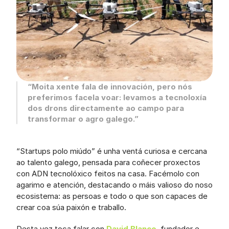
“Moita xente fala de innovación, pero nós 
preferimos facela voar: levamos a tecnoloxía 
dos drons directamente ao campo para 
transformar o agro galego.”
“Startups polo miúdo” é unha ventá curiosa e cercana 
ao talento galego, pensada para coñecer proxectos 
con ADN tecnolóxico feitos na casa. Facémolo con 
agarimo e atención, destacando o máis valioso do noso 
ecosistema: as persoas e todo o que son capaces de 
crear coa súa paixón e traballo.
Desta vez toca falar con 
David Blanco
, fundador e 