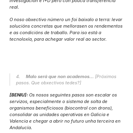
investigación e I+D pero con pouca transferencia 
real.
O noso obxectivo número un foi baixalo a terra: levar 
solucións concretas que mellorasen os rendementos 
e as condicións de traballo. Para iso está a 
tecnoloxía, para achegar valor real ao sector.
4.     
Malo será que non academos...
 [Próximos 
pasos. Que obxectivos tedes?]
[BENIU]: 
Os nosos seguintes pasos son escalar os 
servizos, especialmente o sistema de solta de 
organismos beneficiosos (biocontrol con drons), 
consolidar as unidades operativas en Galicia e 
Valencia e chegar a abrir no futuro unha terceira en 
Andalucía.