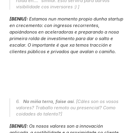
rolda en...." similar. Esto servirá para darvos 
visibilidade cos inversores :) ]
[BENIU]: 
Estamos nun momento propio dunha startup 
en crecemento: con ingresos recorrentes, 
apoiándonos en aceleradoras e preparando a nosa 
primeira rolda de investimento para dar o salto e 
escalar. O importante é que xa temos tracción e 
clientes públicos e privados que avalan o camiño.
6.   
Na miña terra, faise así
. [Cáles son os vosos 
valores? Traballo remoto ou presencial? Como 
coidades do talento?]
[BENIU]: 
Os nosos valores son a innovación 
aplicada, a sostibilidade e a proximidade co cliente. 