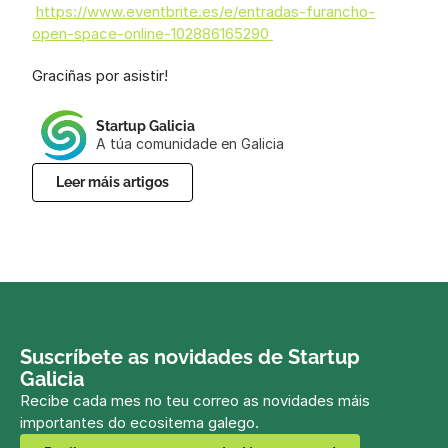
https://www.eventbrite.es/e/entradas-furancho-
open-space-online-102886165290 
Graciñas por asistir!
Startup Galicia
A túa comunidade en Galicia
Leer máis artigos
Suscríbete as novidades de Startup 
Galicia
Recibe cada mes no teu correo as novidades máis 
importantes do ecositema galego.