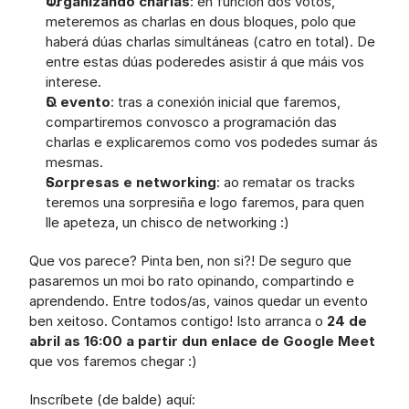
Organizando charlas
: en función dos votos, 
meteremos as charlas en dous bloques, polo que 
haberá dúas charlas simultáneas (catro en total). De 
entre estas dúas poderedes asistir á que máis vos 
interese.  
O evento
: tras a conexión inicial que faremos, 
compartiremos convosco a programación das 
charlas e explicaremos como vos podedes sumar ás 
mesmas.
Sorpresas e networking
: ao rematar os tracks 
teremos una sorpresiña e logo faremos, para quen 
lle apeteza, un chisco de networking :)
Que vos parece? Pinta ben, non si?! De seguro que 
pasaremos un moi bo rato opinando, compartindo e 
aprendendo. Entre todos/as, vainos quedar un evento 
ben xeitoso. Contamos contigo! Isto arranca o 
24 de 
abril as 16:00 a partir dun enlace de Google Meet
que vos faremos chegar :) 
Inscríbete (de balde) aquí: 