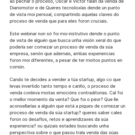
ao pechar o proceso, Óscar e Víctor falan da venda de 
Diariomotor e de Queres tecnoloxías dende un punto 
de vista moi persoal, compartindo aquelas claves do 
proceso de venda que para eles foron cruciais.
Este webinar non só foi moi instrutivo dende o punto 
de vista de alguén que busca unha visión xeral do que 
podería ser comezar un proceso de venda da súa 
empresa, senón que ademais, ambas experiencias 
foron moi diferentes, a pesar de ter moitos puntos en 
común.
Cando te decides a vender a túa startup, algo co que 
levas invertido tanto tempo e cariño, o proceso de 
venda conleva moitas emocións contraditorias. Cal foi 
o mellor momento da venta? Que foi o peor? Que lle 
aconsellarías a alguén que está a piques de comezar un 
proceso de venda da súa startup? queres saber cales 
foron os desafíos, retos e aprendizaxes da súa 
experiencia? ou quizais estades buscando unha 
perspectiva sobre o que pasou trala venda das súas 