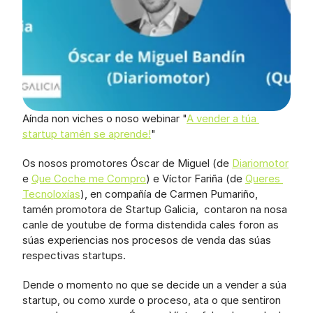
Aínda non viches o noso webinar "
A vender a túa 
startup tamén se aprende!
"
Os nosos promotores Óscar de Miguel (de 
Diariomotor
e 
Que Coche me Compro
) e Víctor Fariña (de 
Queres 
Tecnoloxías
), en compañía de Carmen Pumariño, 
tamén promotora de Startup Galicia,  contaron na nosa 
canle de youtube de forma distendida cales foron as 
súas experiencias nos procesos de venda das súas 
respectivas startups.
Dende o momento no que se decide un a vender a súa 
startup, ou como xurde o proceso, ata o que sentiron 