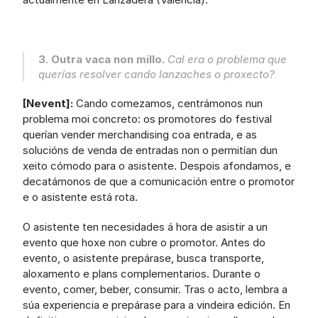
3. Outra vaca non millo. 
Cal era o problema que 
querías resolver cando lanzaches o proxecto?
[Nevent]:
 Cando comezamos, centrámonos nun 
problema moi concreto: os promotores do festival 
querían vender merchandising coa entrada, e as 
solucións de venda de entradas non o permitían dun 
xeito cómodo para o asistente. Despois afondamos, e 
decatámonos de que a comunicación entre o promotor 
e o asistente está rota.
O asistente ten necesidades á hora de asistir a un 
evento que hoxe non cubre o promotor. Antes do 
evento, o asistente prepárase, busca transporte, 
aloxamento e plans complementarios. Durante o 
evento, comer, beber, consumir. Tras o acto, lembra a 
súa experiencia e prepárase para a vindeira edición. En 