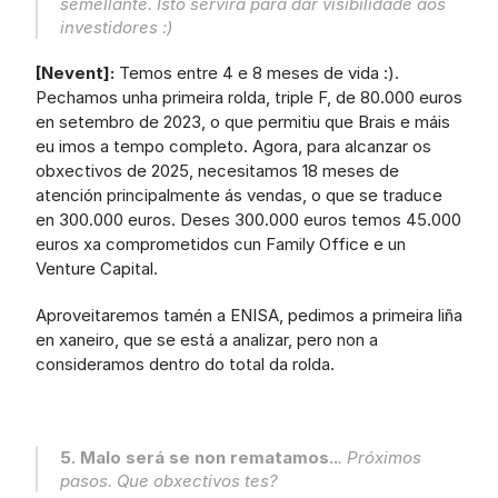
semellante. Isto servirá para dar visibilidade aos 
investidores :) 
[Nevent]:
 Temos entre 4 e 8 meses de vida :). 
Pechamos unha primeira rolda, triple F, de 80.000 euros 
en setembro de 2023, o que permitiu que Brais e máis 
eu imos a tempo completo. Agora, para alcanzar os 
obxectivos de 2025, necesitamos 18 meses de 
atención principalmente ás vendas, o que se traduce 
en 300.000 euros. Deses 300.000 euros temos 45.000 
euros xa comprometidos cun Family Office e un 
Venture Capital.
Aproveitaremos tamén a ENISA, pedimos a primeira liña 
en xaneiro, que se está a analizar, pero non a 
consideramos dentro do total da rolda.
5. Malo será se non rematamos..
. 
Próximos 
pasos. Que obxectivos tes? 