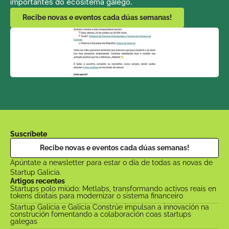
importantes do ecositema galego.
Recibe novas e eventos cada dúas semanas!
Suscríbete
Recibe novas e eventos cada dúas semanas!
Apúntate a newsletter para estar o día de todas as novas de 
Startup Galicia.
Artigos recentes
Startups polo miúdo: Metlabs, transformando activos reais en 
tokens dixitais para modernizar o sistema financeiro
Startup Galicia e Galicia Constrúe impulsan a innovación na 
construción fomentando a colaboración coas startups 
galegas