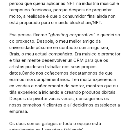
persoa que quería aplicar as NFT na industria musical e 
tampouco funcionou, porque despois de preguntar 
moito, a realidade é que o consumidor final aínda non 
está preparado para o mundo blockchain/NFT.
Esa persoa fíxome "
ghosting corporativo
" e quedei só 
co proxecto. Despois, o meu mellor amigo da 
universidade púxome en contacto cun amigo seu, 
Brais, o meu actual compañeiro. Era músico e promotor 
e tiña en mente desenvolver un CRM para que os 
artistas puidesen traballar cos seus propios 
datos.Cando nos coñecemos decatámonos de que 
eramos moi complementarios. Ten moita experiencia 
en vendas e coñecemento do sector, mentres que eu 
tiña experiencia iniciando e creando produtos dixitais. 
Despois de pivotar varias veces, conseguimos os 
nosos primeiros 4 clientes e alí decidimos establecer a 
empresa.
Os dous somos galegos e todo o equipo está 
actualmente en Lanzadera (Valencia).