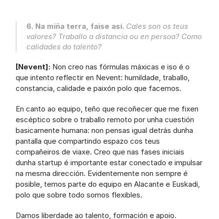
6. Na miña terra, faise así. 
Cales son os teus 
valores? Traballo a distancia ou en persoa? Como 
calidades do talento?
[Nevent]:
 Non creo nas fórmulas máxicas e iso é o 
que intento reflectir en Nevent: humildade, traballo, 
constancia, calidade e paixón polo que facemos.
En canto ao equipo, teño que recoñecer que me fixen 
escéptico sobre o traballo remoto por unha cuestión 
basicamente humana: non pensas igual detrás dunha 
pantalla que compartindo espazo cos teus 
compañeiros de viaxe. Creo que nas fases iniciais 
dunha startup é importante estar conectado e impulsar 
na mesma dirección. Evidentemente non sempre é 
posible, temos parte do equipo en Alacante e Euskadi, 
polo que sobre todo somos flexibles.
Damos liberdade ao talento, formación e apoio. 